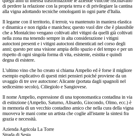
quegli anni di intensa trasformazione le aziende vinicole rischiavano
di perdere la relazione con la propria terra e di privilegiare la cantina
alla vigna adottando tecniche omologanti in ogni parte d'Italia.
Il legame con il territorio, il terroir, va mantenuto in maniera elastica
e dinamica e non rigida e manichea; questo vuol dire che è plausibile
che a Montalcino vengano coltivati altri vitigni da quelli già coltivati
nella zona ma tenendo sempre in alta considerazione i vitigni
autoctoni presenti e i vitigni autoctoni dimenticati nel corso degli
anni; questo per una visione ampia dello spazio e del tempo e per un
rispetto di ogni singola forma di vita, esistente, esistita e quindi
degna di esistere.
L'ultimo vino che ho creato si chiama Ampelio ed è forse il migliore
esempio esplicativo di questi miei pensieri poiché proviene da un
uvaggio di tre uve autoctone: Alicante (portata dagli spagnoli nel
sedicesimo secolo), Ciliegiolo e Sangiovese.
Il nome Ampelio, espressione di una toponomastica contadina in via
di estinzione (Ampelio, Saturno, Alisardo, Giocondo, Olmo, ecc.) è
in memoria di un vecchio contadino amico che nella cura della vigna
muoveva le mani come un artista che coglie all'istante la sintesi fra
grazia e necessità.
Azienda Agricola La Torre
Strada di Sesta