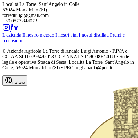
Località La Torre, Sant'Angelo in Colle
53024 Montalcino (SI)
torrediluigi@gmail.com
+39 0577 844073
L'azienda
Il nostro metodo
I nostri vini
I nostri distillati
Premi e
recensioni
© Azienda Agricola La Torre di Ananìa Luigi Antonio • P.IVA e
CCIAA SI IT07934920583, CF NNALNT59C08H501U • Sede
legale e operativa Strada di Sesta, Località La Torre, Sant'Angelo in
Colle, 53024 Montalcino (SI) • PEC luigi.anania@pec.it
italiano