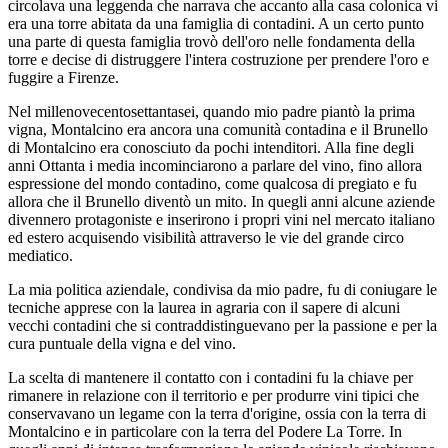
circolava una leggenda che narrava che accanto alla casa colonica vi
era una torre abitata da una famiglia di contadini. A un certo punto
una parte di questa famiglia trovò dell'oro nelle fondamenta della
torre e decise di distruggere l'intera costruzione per prendere l'oro e
fuggire a Firenze.
Nel millenovecentosettantasei, quando mio padre piantò la prima
vigna, Montalcino era ancora una comunità contadina e il Brunello
di Montalcino era conosciuto da pochi intenditori. Alla fine degli
anni Ottanta i media incominciarono a parlare del vino, fino allora
espressione del mondo contadino, come qualcosa di pregiato e fu
allora che il Brunello diventò un mito. In quegli anni alcune aziende
divennero protagoniste e inserirono i propri vini nel mercato italiano
ed estero acquisendo visibilità attraverso le vie del grande circo
mediatico.
La mia politica aziendale, condivisa da mio padre, fu di coniugare le
tecniche apprese con la laurea in agraria con il sapere di alcuni
vecchi contadini che si contraddistinguevano per la passione e per la
cura puntuale della vigna e del vino.
La scelta di mantenere il contatto con i contadini fu la chiave per
rimanere in relazione con il territorio e per produrre vini tipici che
conservavano un legame con la terra d'origine, ossia con la terra di
Montalcino e in particolare con la terra del Podere La Torre. In